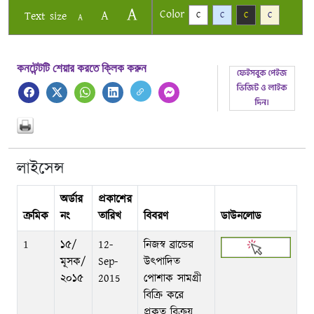
A
Color
A
Text size
C
C
C
C
A
কনটেন্টটি শেয়ার করতে ক্লিক করুন
লাইসেন্স
অর্ডার
প্রকাশের
ক্রমিক
নং
তারিখ
বিবরণ
ডাউনলোড
1
১৫/
12-
নিজস্ব ব্রান্ডের
মূসক/
Sep-
উৎপাদিত
২০১৫
2015
পোশাক সামগ্রী
বিক্রি করে
প্রকৃত বিক্রয়