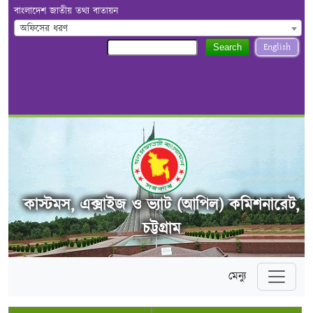
বাংলাদেশ জাতীয় তথ্য বাতায়ন
অফিসের ধরণ
English
Search
কাস্টমস, এক্সাইজ ও ভ্যাট (আপিল) কমিশনারেট,
চট্টগ্রাম
মেন্যু