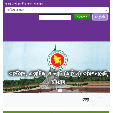
বাংলাদেশ জাতীয় তথ্য বাতায়ন
অফিসের ধরণ
English
Search
কাস্টমস, এক্সাইজ ও ভ্যাট (আপিল) কমিশনারেট,
চট্টগ্রাম
মেন্যু