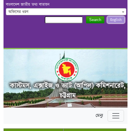
বাংলাদেশ জাতীয় তথ্য বাতায়ন
অফিসের ধরণ
English
Search
কাস্টমস, এক্সাইজ ও ভ্যাট (আপিল) কমিশনারেট,
চট্টগ্রাম
মেন্যু