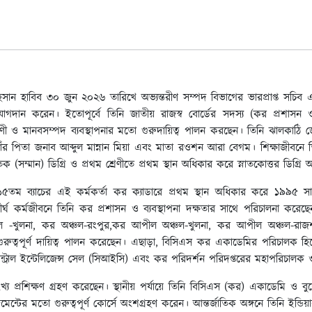
ন হাবিব ৩০ জুন ২০২৬ তারিখে অভ্যন্তরীণ সম্পদ বিভাগের ভারপ্রাপ্ত সচিব এবং 
োগদান করেন। ইতোপূর্বে তিনি জাতীয় রাজস্ব বোর্ডের সদস্য (কর প্রশাসন ও 
ারণী ও মানবসম্পদ ব্যবস্থাপনার মতো গুরুদায়িত্ব পালন করছেন। তিনি ঝালকাঠি জেল
র পিতা জনাব আব্দুল মান্নান মিয়া এবং মাতা রওশন আরা বেগম। শিক্ষাজীবনে তিনি ঢ
তক (সম্মান) ডিগ্রি ও প্রথম শ্রেণীতে প্রথম স্থান অধিকার করে স্নাতকোত্তর ডিগ্রি
৫তম ব্যাচের এই কর্মকর্তা কর ক্যাডারে প্রথম স্থান অধিকার করে ১৯৯৫ 
র্ঘ কর্মজীবনে তিনি কর প্রশাসন ও ব্যবস্থাপনা দক্ষতার সাথে পরিচালনা কর
 -খুলনা, কর অঞ্চল-রংপুর,কর আপীল অঞ্চল-খুলনা, কর আপীল অঞ্চল-রাজশাহ
ে গুরুত্বপূর্ণ দায়িত্ব পালন করেছেন। এছাড়া, বিসিএস কর একাডেমির পরিচালক হি
ি সেন্ট্রাল ইন্টেলিজেন্স সেল (সিআইসি) এবং কর পরিদর্শন পরিদপ্তরের মহাপরিচ
য প্রশিক্ষণ গ্রহণ করেছেন। স্থানীয় পর্যায়ে তিনি বিসিএস (কর) একাডেমি ও বু
েজমেন্টের মতো গুরুত্বপূর্ণ কোর্সে অংশগ্রহণ করেন। আন্তর্জাতিক অঙ্গনে তিনি ইন্ড