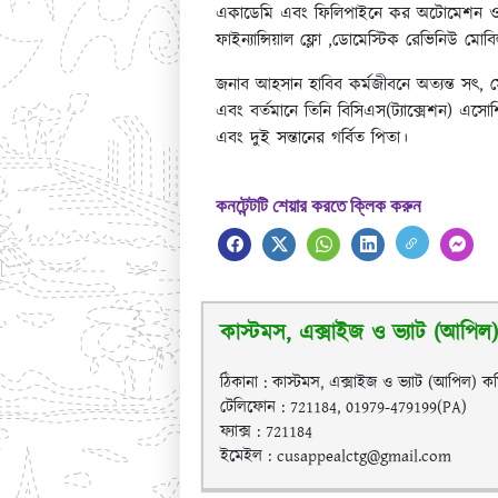
একাডেমি এবং ফিলিপাইনে কর অটোমেশন ও ই-পেম
ফাইন্যান্সিয়াল ফ্লো ,ডোমেস্টিক রেভিনিউ
জনাব আহসান হাবিব কর্মজীবনে অত্যন্ত সৎ, মেধ
এবং বর্তমানে তিনি বিসিএস(ট্যাক্সেশন) এসোশ
এবং দ
ুই সন্তানের গর্বিত পিতা।
কনটেন্টটি শেয়ার করতে ক্লিক করুন
কাস্টমস, এক্সাইজ ও ভ্যাট (আপিল) 
ঠিকানা : কাস্টমস, এক্সাইজ ও ভ্যাট (আপিল) কমি
টেলিফোন : 721184, 01979-479199(PA)
ফ্যাক্স : 721184
ইমেইল : cusappealctg@gmail.com