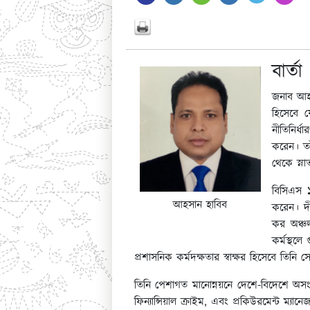
বার্তা
জনাব আহসা
হিসেবে য
নীতিনির্ধ
করেন। তাঁ
থেকে স্না
বিসিএস ১
আহসান হাবিব
করেন। দী
কর অঞ্চল
কর্মস্থল
প্রশাসনিক কর্মদক্ষতার স্বাক্ষর হিসেবে তিন
তিনি পেশাগত মানোন্নয়নে দেশে-বিদেশে অসংখ্
ফিন্যান্সিয়াল ক্রাইম, এবং প্রকিউরমেন্ট ম্যান