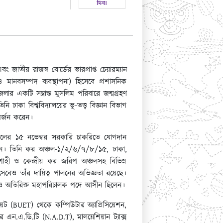
জাতীয় রাজস্ব বোর্ডের ভারপ্রাপ্ত চেয়ারম্যান
মানবসম্পদ ব্যবস্থাপনা) হিসেবে প্রশাসনিক
ার একটি সম্ভ্রান্ত মুসলিম পরিবারে জন্মগ্রহণ
াকা বিশ্ববিদ্যালয়ের ভূ-তত্ত্ব বিজ্ঞান বিভাগ
 অর্জন করেন।
সালের ১৫ নভেম্বর সরকারি চাকরিতে যোগদান
েছেন। তিনি কর অঞ্চল-১/২/৬/৭/৮/১৫, ঢাকা,
ী ও কেন্দ্রীয় কর জরিপ অঞ্চলসহ বিভিন্ন
সেবেও তাঁর দায়িত্ব পালনের অভিজ্ঞতা রয়েছে।
ালক ও অতিরিক্ত মহাপরিচালক পদে আসীন ছিলেন।
য়েট (BUET) থেকে কম্পিউটার অ্যাপ্রিসিয়েশন,
িয়ার এন.এ.ডি.টি (N.A.D.T), মালয়েশিয়ান ট্যাক্স