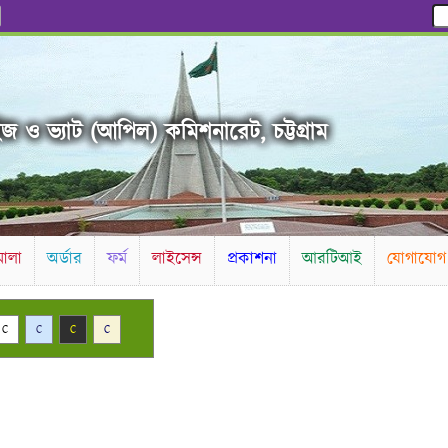
জ ও ভ্যাট (আপিল) কমিশনারেট, চট্টগ্রাম
ালা
অর্ডার
ফর্ম
লাইসেন্স
প্রকাশনা
আরটিআই
যোগাযোগ
C
C
C
C