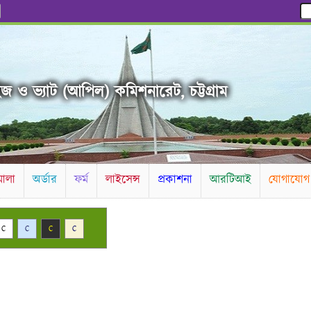
জ ও ভ্যাট (আপিল) কমিশনারেট, চট্টগ্রাম
ালা
অর্ডার
ফর্ম
লাইসেন্স
প্রকাশনা
আরটিআই
যোগাযোগ
C
C
C
C