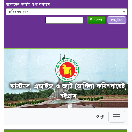
বাংলাদেশ জাতীয় তথ্য বাতায়ন
অফিসের ধরণ
English
Search
কাস্টমস, এক্সাইজ ও ভ্যাট (আপিল) কমিশনারেট,
চট্টগ্রাম
মেন্যু