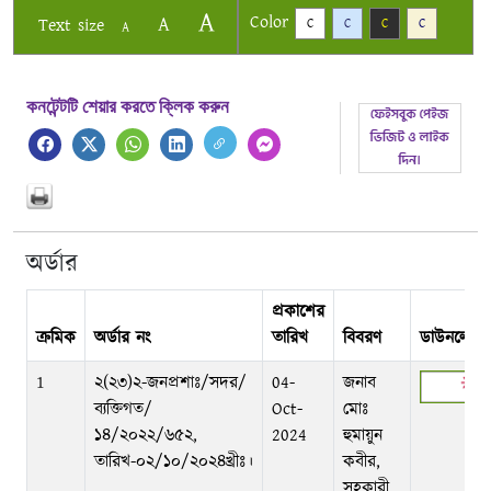
A
Color
A
Text size
C
C
C
C
A
কনটেন্টটি শেয়ার করতে ক্লিক করুন
অর্ডার
প্রকাশের
ক্রমিক
অর্ডার নং
তারিখ
বিবরণ
ডাউনলোড
1
২(২৩)২-জনপ্রশাঃ/সদর/
04-
জনাব
ব্যক্তিগত/
Oct-
মোঃ
১৪/২০২২/৬৫২,
2024
হুমায়ুন
তারিখ-০২/১০/২০২৪খ্রীঃ।
কবীর,
সহকারী