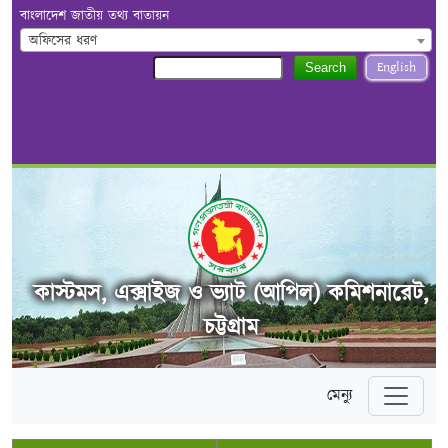
বাংলাদেশ জাতীয় তথ্য বাতায়ন
অফিসের ধরণ
English
Search
কাস্টমস, এক্সাইজ ও ভ্যাট (আপিল) কমিশনারেট,
চট্টগ্রাম
মেন্যু