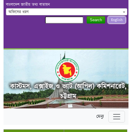
বাংলাদেশ জাতীয় তথ্য বাতায়ন
অফিসের ধরণ
English
Search
কাস্টমস, এক্সাইজ ও ভ্যাট (আপিল) কমিশনারেট,
চট্টগ্রাম
মেন্যু