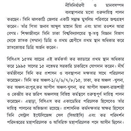
নীতিনির্ধারণী ও মানবসম্পদ
ব্যবস্থাপনার মতো গুরুদায়িত্ব পালন
করছেন। তিনি ঝালকাঠি জেলার একটি সম্ভ্রান্ত মুসলিম পরিবারে জন্মগ্রহণ
করেন। তাঁর পিতা জনাব আব্দুল মান্নান মিয়া এবং মাতা রওশন আরা
বেগম। শিক্ষাজীবনে তিনি ঢাকা বিশ্ববিদ্যালয়ের ভূ-তত্ত্ব বিজ্ঞান বিভাগ
থেকে স্নাতক (সম্মান) ডিগ্রি ও প্রথম শ্রেণীতে প্রথম স্থান অধিকার করে
স্নাতকোত্তর ডিগ্রি অর্জন করেন।
বিসিএস ১৫তম ব্যাচের এই কর্মকর্তা কর ক্যাডারে প্রথম স্থান অধিকার
করে ১৯৯৫ সালের ১৫ নভেম্বর সরকারি চাকরিতে যোগদান করেন। দীর্ঘ
কর্মজীবনে তিনি কর প্রশাসন ও ব্যবস্থাপনা দক্ষতার সাথে পরিচালনা
করেছেন। তিনি কর অঞ্চল-১/২/৬/৭/৮/১৫, ঢাকা, কর অঞ্চল -খুলনা,
কর অঞ্চল-রংপুর,কর আপীল অঞ্চল-খুলনা, কর আপীল অঞ্চল-রাজশাহী
ও কেন্দ্রীয় কর জরিপ অঞ্চলসহ বিভিন্ন কর্মস্থলে গুরুত্বপূর্ণ দায়িত্ব পালন
করেছেন। এছাড়া, বিসিএস কর একাডেমির পরিচালক হিসেবেও তাঁর
দায়িত্ব পালনের অভিজ্ঞতা রয়েছে। প্রশাসনিক কর্মদক্ষতার স্বাক্ষর হিসেবে
তিনি সেন্ট্রাল ইন্টেলিজেন্স সেল (সিআইসি) এবং কর পরিদর্শন
পরিদপ্তরের মহাপরিচালক ও অতিরিক্ত মহাপরিচালক পদে আসীন ছিলেন।