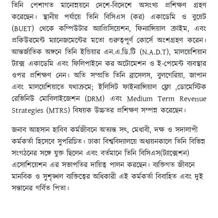
তিনি পেশাগত মানোন্নয়নে দেশে-বিদেশে অসংখ্য প্রশিক্ষণ গ্রহণ
করেছেন। স্থানীয় পর্যায়ে তিনি বিসিএস (কর) একাডেমি ও বুয়েট
(BUET) থেকে কম্পিউটার অ্যাপ্রিসিয়েশন, ফিন্যান্সিয়াল ক্রাইম, এবং
প্রকিউরমেন্ট ম্যানেজমেন্টের মতো গুরুত্বপূর্ণ কোর্সে অংশগ্রহণ করেন।
আন্তর্জাতিক অঙ্গনে তিনি ইন্ডিয়ার এন.এ.ডি.টি (N.A.D.T), মালয়েশিয়ান
ট্যাক্স একাডেমি এবং ফিলিপাইনে কর অটোমেশন ও ই-পেমেন্ট ব্যবস্থার
ওপর প্রশিক্ষণ নেন। অতি সম্প্রতি তিনি ব্রাসেলস, বুলগেরিয়া, জাপান
এবং মালয়েশিয়াতে যথাক্রমে; ইলিসিট ফাইন্যান্সিয়াল ফ্লো ,ডোমেস্টিক
রেভিনিউ মোবিলাইজেশন (DRM) এবং Medium Term Revenue
Strategies (MTRS) বিষয়ক উচ্চতর প্রশিক্ষণ সম্পন্ন করেছেন।
জনাব আহসান হাবিব কর্মজীবনে অত্যন্ত সৎ, মেধাবী, দক্ষ ও সদালাপী
কর্মকর্তা হিসেবে সুপরিচিত। ঢাকা বিশ্ববিদ্যালয়ে অধ্যয়নকালে তিনি বিভিন্ন
সংগঠনের সঙ্গে যুক্ত ছিলেন এবং বর্তমানে তিনি বিসিএস(ট্যাক্সেশন)
এসোশিয়েশন এর সভাপতির দায়িত্ব পালন করছেন। ব্যক্তিগত জীবনে
মানবিক ও সুশৃঙ্খল ব্যক্তিত্বের অধিকারী এই কর্মকর্তা বিবাহিত এবং দুই
সন্তানের গর্বিত পিতা।