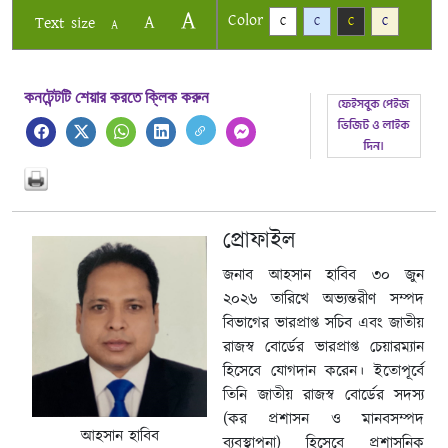
A
Color
A
Text size
C
C
C
C
A
কনটেন্টটি শেয়ার করতে ক্লিক করুন
প্রোফাইল
জনাব আহসান হাবিব ৩০ জুন
২০২৬ তারিখে অভ্যন্তরীণ সম্পদ
বিভাগের ভারপ্রাপ্ত সচিব এবং জাতীয়
রাজস্ব বোর্ডের ভারপ্রাপ্ত চেয়ারম্যান
হিসেবে যোগদান করেন। ইতোপূর্বে
তিনি জাতীয় রাজস্ব বোর্ডের সদস্য
(কর প্রশাসন ও মানবসম্পদ
আহসান হাবিব
ব্যবস্থাপনা) হিসেবে প্রশাসনিক