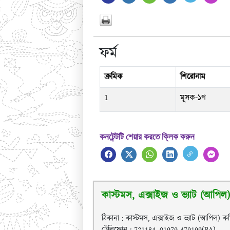
ফর্ম
ক্রমিক
শিরোনাম
1
মূসক-১গ
কনটেন্টটি শেয়ার করতে ক্লিক করুন
কাস্টমস, এক্সাইজ ও ভ্যাট (আপিল) 
ঠিকানা : কাস্টমস, এক্সাইজ ও ভ্যাট (আপিল) কমি
টেলিফোন : 721184, 01979-479199(PA)