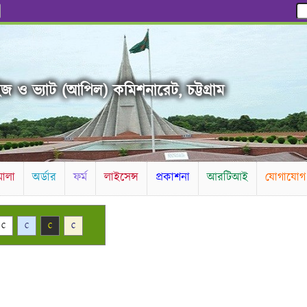
জ ও ভ্যাট (আপিল) কমিশনারেট, চট্টগ্রাম
ালা
অর্ডার
ফর্ম
লাইসেন্স
প্রকাশনা
আরটিআই
যোগাযোগ
C
C
C
C