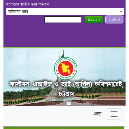
বাংলাদেশ জাতীয় তথ্য বাতায়ন
অফিসের ধরণ
English
Search
কাস্টমস, এক্সাইজ ও ভ্যাট (আপিল) কমিশনারেট,
চট্টগ্রাম
মেন্যু