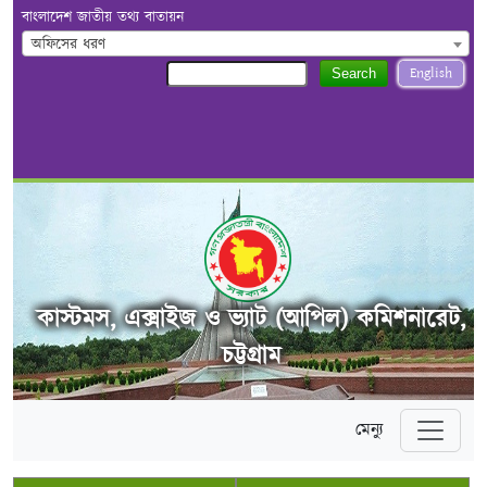
বাংলাদেশ জাতীয় তথ্য বাতায়ন
অফিসের ধরণ
English
Search
কাস্টমস, এক্সাইজ ও ভ্যাট (আপিল) কমিশনারেট,
চট্টগ্রাম
মেন্যু