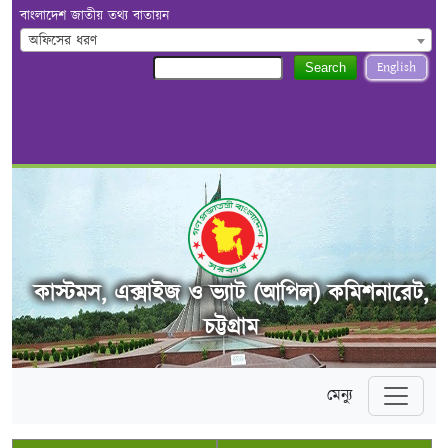
বাংলাদেশ জাতীয় তথ্য বাতায়ন
অফিসের ধরণ
English
Search
কাস্টমস, এক্সাইজ ও ভ্যাট (আপিল) কমিশনারেট,
চট্টগ্রাম
মেন্যু