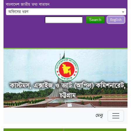
বাংলাদেশ জাতীয় তথ্য বাতায়ন
অফিসের ধরণ
English
Search
কাস্টমস, এক্সাইজ ও ভ্যাট (আপিল) কমিশনারেট,
চট্টগ্রাম
মেন্যু