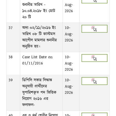
শুনানীর তারিখ -
Aug-
১০.০৪.২০১৮ ইং মোট
2026
২০ টি
37
অদ্য ০২/১১/২০১৬ ইং
10-
তারিখ ০৮ টি কাস্টমস
Aug-
আপেীল মামলার শুনানীর
2026
অনুষ্ঠিত হয়।
38
Case List Date on
10-
01/11/2016
Aug-
2026
39
ডিপিসি সভার সিদ্ধান্ত
10-
অনুযায়ী প্রার্থীদের
Aug-
সুপারিশকৃত পদ ভিত্তিক
2026
নিয়োগ ২০১৬ এর
ফলাফল-
40
৩য় ও ৪র্থ শ্রেণীর নিয়োগ
10-